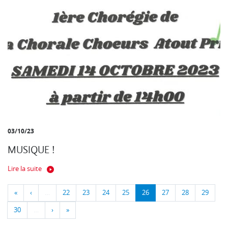
03/10/23
MUSIQUE !
Lire la suite
«
‹
…
22
23
24
25
26
27
28
29
30
…
›
»