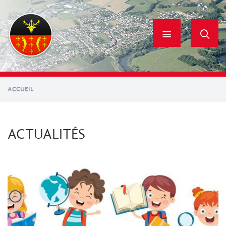
Aller
au
contenu
principal
ACCUEIL
ACTUALITÉS