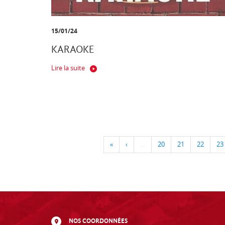
15/01/24
KARAOKE
Lire la suite
«
‹
…
20
21
22
23
NOS COORDONNÉES