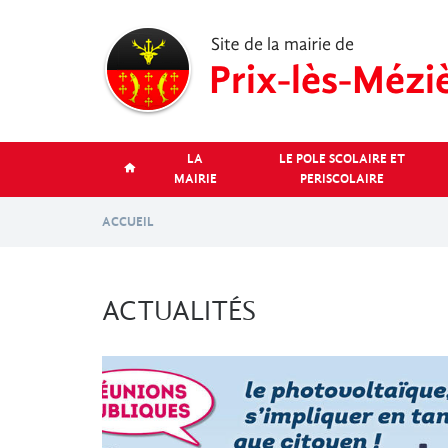
Aller
au
contenu
principal
LA
LE POLE SCOLAIRE ET
MAIRIE
PERISCOLAIRE
ACCUEIL
ACTUALITÉS