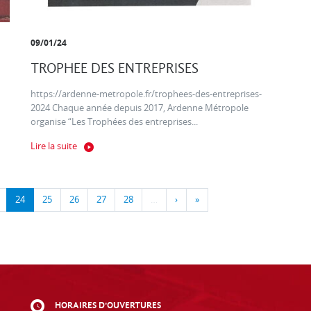
09/01/24
TROPHEE DES ENTREPRISES
https://ardenne-metropole.fr/trophees-des-entreprises-
2024 Chaque année depuis 2017, Ardenne Métropole
organise “Les Trophées des entreprises...
Lire la suite
24
25
26
27
28
…
›
»
HORAIRES D'OUVERTURES