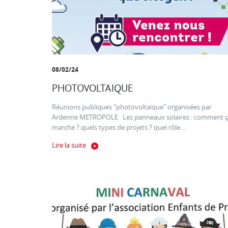
08/02/24
PHOTOVOLTAIQUE
Réunions publiques "photovoltaïque" organisées par
Ardenne METROPOLE Les panneaux solaires : comment 
marche ? quels types de projets ? quel rôle...
Lire la suite