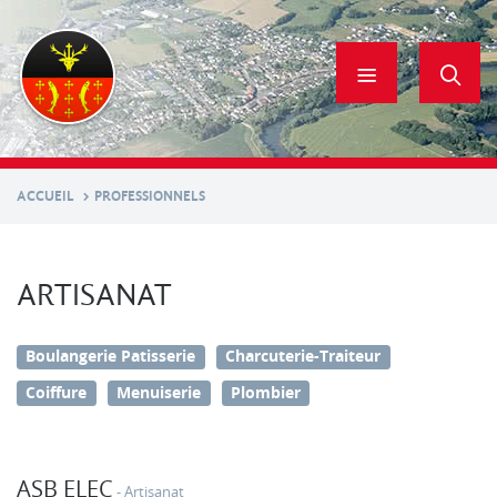
Aller
au
contenu
principal
ACCUEIL
PROFESSIONNELS
ARTISANAT
Boulangerie Patisserie
Charcuterie-Traiteur
Coiffure
Menuiserie
Plombier
ASB ELEC
Artisanat