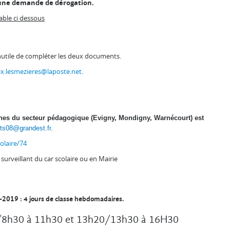
 une demande de dérogation.
able ci dessous
nutile de compléter les deux documents.
ix.lesmezieres@laposte.net
.
nes du secteur pédagogique (Evigny, Mondigny, Warnécourt) est
rts08@grandest.fr
.
olaire/74
 surveillant du car scolaire ou en Mairie
-2019 : 4 jours de classe hebdomadaires.
0/8h30 à 11h30 et 13h20/13h30 à 16H30