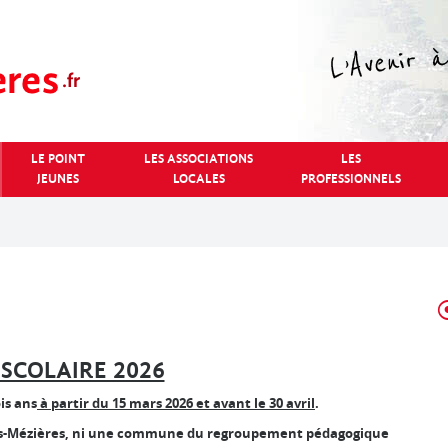
LE POINT
LES ASSOCIATIONS
LES
JEUNES
LOCALES
PROFESSIONNELS
SCOLAIRE 2026
is ans
à partir du 15 mars 2026 et avant le 30 avril
.
x-lès-Mézières, ni une commune du regroupement pédagogique