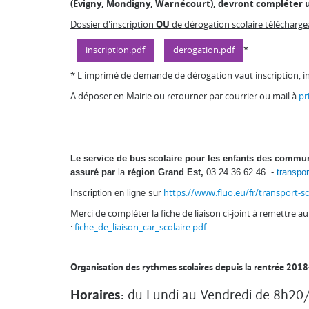
(Evigny, Mondigny, Warnécourt), devront compléter
Dossier d'inscription
OU
de dérogation scolaire télécharge
*
inscription.pdf
derogation.pdf
* L'imprimé de demande de dérogation vaut inscription, i
A déposer en Mairie ou retourner par courrier ou mail à
pr
Le service de bus scolaire pour les enfants des commu
assuré par
la
région Grand Est,
03.24.36.62.46. -
transpo
Inscription en ligne sur
https://www.fluo.eu/fr/transport-sc
Merci de compléter la fiche de liaison ci-joint à remettre au
:
fiche_de_liaison_car_scolaire.pdf
Organisation des rythmes scolaires depuis la rentrée 2018
Horaires:
du Lundi au Vendredi de 8h2