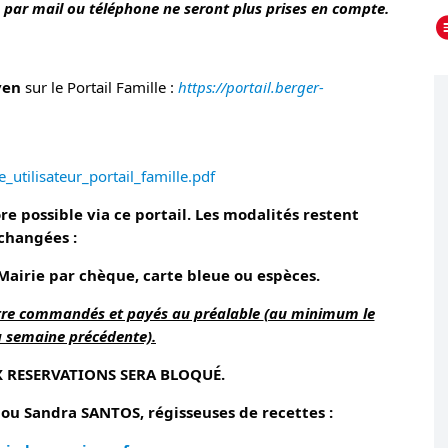
 par mail ou téléphone ne seront plus prises en compte.
yen
sur le Portail Famille :
https://portail.berger-
e_utilisateur_portail_famille.pdf
e possible via ce portail. Les modalités restent
changées :
airie par chèque, carte bleue ou espèces.
étre commandés et payés au préalable
(au minimum le
a semaine précédente).
X RESERVATIONS SERA BLOQUÉ.
 Sandra SANTOS, régisseuses de recettes :