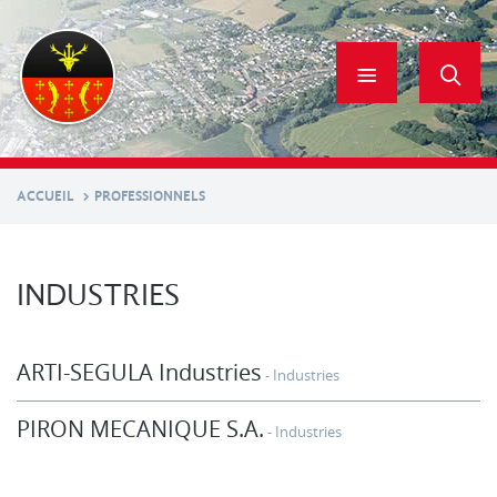
Aller
au
contenu
principal
ACCUEIL
PROFESSIONNELS
INDUSTRIES
ARTI-SEGULA Industries
Industries
PIRON MECANIQUE S.A.
Industries