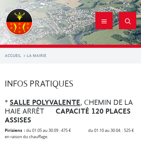
Aller
au
contenu
principal
ACCUEIL
LA MAIRIE
INFOS PRATIQUES
*
SALLE POLYVALENTE
, CHEMIN DE LA
HAIE ARRÊT
CAPACITÉ 120 PLACES
ASSISES
Pirisiens :
du 01.05 au 30.09 : 475 € du 01.10 au 30.04. : 525 €
en raison du chauffage.