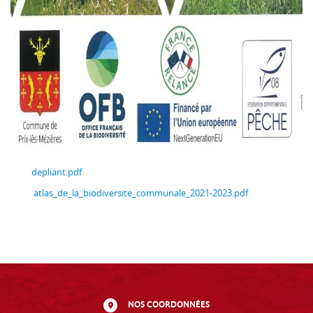
depliant.pdf
atlas_de_la_biodiversite_communale_2021-2023.pdf
NOS COORDONNÉES