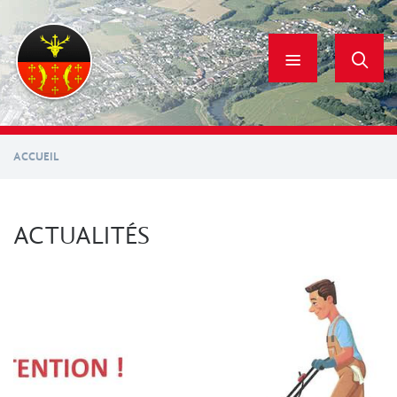
Aller
au
contenu
principal
ACCUEIL
ACTUALITÉS