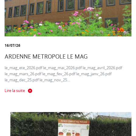
16/07/26
ARDENNE METROPOLE LE MAG
le_mag_ete_2026.pdf le_mag_mai_2026.pdf le_mag_avril_2026.pdf
le_mag_mars_26.pdf le_mag_fev_26.pdf le_mag_janv_26.pdf
le_mag_dec_25.pdf le_mag_nov_25...
Lire la suite