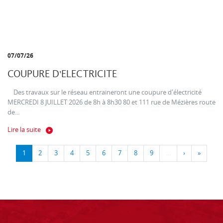
07/07/26
COUPURE D'ELECTRICITE
Des travaux sur le réseau entraineront une coupure d'électricité
MERCREDI 8 JUILLET 2026 de 8h à 8h30 80 et 111 rue de Mézières route
de...
Lire la suite
1
2
3
4
5
6
7
8
9
…
›
»