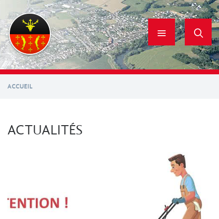
Aller
au
contenu
principal
ACCUEIL
ACTUALITÉS