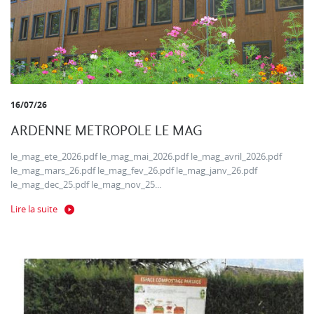
16/07/26
ARDENNE METROPOLE LE MAG
le_mag_ete_2026.pdf le_mag_mai_2026.pdf le_mag_avril_2026.pdf
le_mag_mars_26.pdf le_mag_fev_26.pdf le_mag_janv_26.pdf
le_mag_dec_25.pdf le_mag_nov_25...
Lire la suite