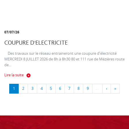
07/07/26
COUPURE D'ELECTRICITE
Des travaux sur le réseau entraineront une coupure d'électricité
MERCREDI 8 JUILLET 2026 de 8h à 8h30 80 et 111 rue de Mézières route
de...
Lire la suite
1
2
3
4
5
6
7
8
9
…
›
»