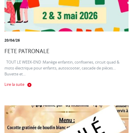
20/04/26
FETE PATRONALE
TOUT LE WEEK-END :Manège enfantin, confiseries, circuit quad &
moto électrique pour enfants, autoscooter, cascade de pièces…
Buvette et...
Lire la suite