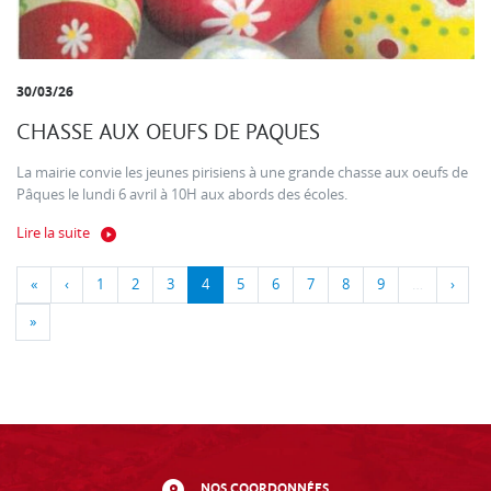
30/03/26
CHASSE AUX OEUFS DE PAQUES
La mairie convie les jeunes pirisiens à une grande chasse aux oeufs de
Pâques le lundi 6 avril à 10H aux abords des écoles.
Lire la suite
«
‹
1
2
3
4
5
6
7
8
9
…
›
»
NOS COORDONNÉES