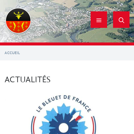
Aller
au
contenu
principal
ACCUEIL
ACTUALITÉS