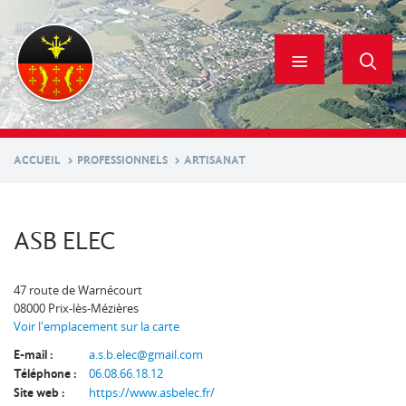
Aller
au
contenu
principal
ACCUEIL
PROFESSIONNELS
ARTISANAT
ASB ELEC
47 route de Warnécourt
08000
Prix-lès-Mézières
Voir l'emplacement sur la carte
E-mail :
a.s.b.elec@gmail.com
Téléphone :
06.08.66.18.12
Site web :
https://www.asbelec.fr/