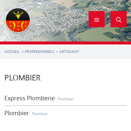
Aller
au
contenu
principal
ACCUEIL
PROFESSIONNELS
ARTISANAT
PLOMBIER
Express Plomberie
Plombier
Plombier
Plombier