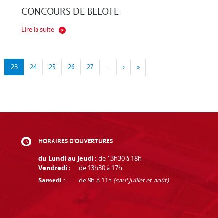
CONCOURS DE BELOTE
Lire la suite
23
24
25
26
27
…
›
»
HORAIRES D'OUVERTURES
du Lundi au Jeudi :
de 13h30 à 18h
Vendredi :
de 13h30 à 17h
Samedi :
de 9h à 11h
(sauf juillet et août)