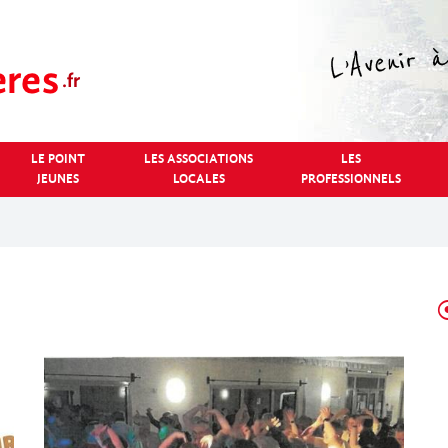
LE POINT
LES ASSOCIATIONS
LES
JEUNES
LOCALES
PROFESSIONNELS