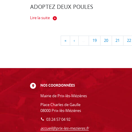
ADOPTEZ DEUX POULES
Lire la suite
«
‹
…
19
20
21
22
NOS COORDONNÉES
Mairie de Prix-lès-Mézières
Place Charles de Gaulle
08000 Prix-lès-Mézières
03 24 57 04 92
accueil@prix-les-mezieres.fr