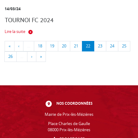
14/03/24
TOURNOI FC 2024
Lire la suite
«
‹
…
18
19
20
21
22
23
24
25
26
…
›
»
NOS COORDONNÉES
Mairie de Prix-lès-Mézières
Place Charles de Gaulle
08000 Prix-lès-Mézières