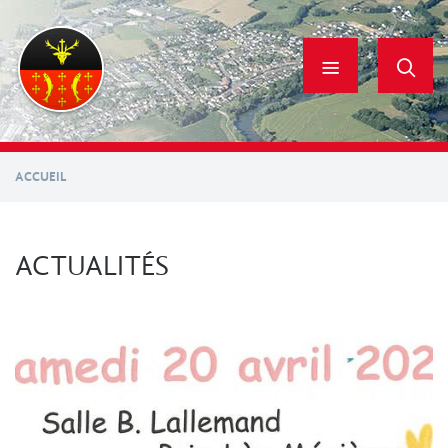
Aller
au
contenu
principal
ACCUEIL
ACTUALITÉS