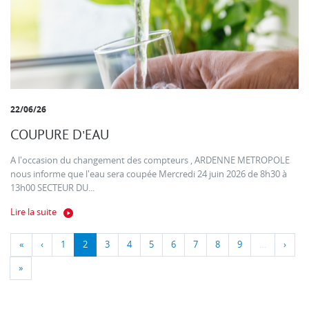
22/06/26
COUPURE D'EAU
A l'occasion du changement des compteurs , ARDENNE METROPOLE
nous informe que l'eau sera coupée Mercredi 24 juin 2026 de 8h30 à
13h00 SECTEUR DU...
Lire la suite
«
‹
1
2
3
4
5
6
7
8
9
…
›
»