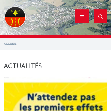
Aller
au
contenu
principal
ACCUEIL
ACTUALITÉS