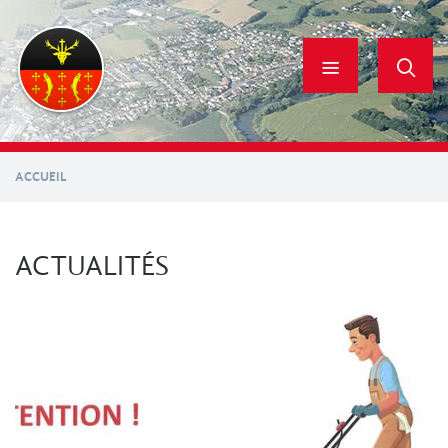
Aller
au
contenu
principal
ACCUEIL
ACTUALITÉS