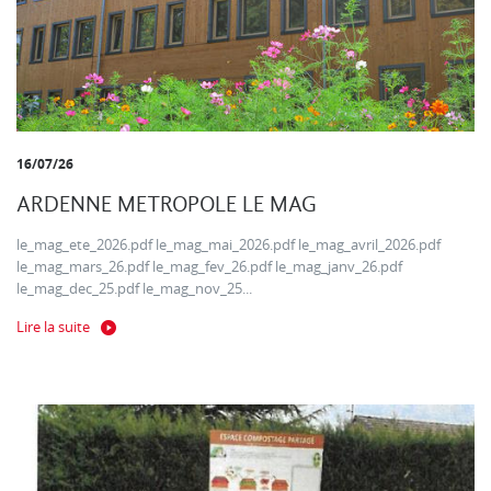
16/07/26
ARDENNE METROPOLE LE MAG
le_mag_ete_2026.pdf le_mag_mai_2026.pdf le_mag_avril_2026.pdf
le_mag_mars_26.pdf le_mag_fev_26.pdf le_mag_janv_26.pdf
le_mag_dec_25.pdf le_mag_nov_25...
Lire la suite