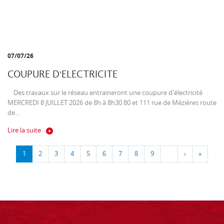
07/07/26
COUPURE D'ELECTRICITE
Des travaux sur le réseau entraineront une coupure d'électricité
MERCREDI 8 JUILLET 2026 de 8h à 8h30 80 et 111 rue de Mézières route
de...
Lire la suite
1
2
3
4
5
6
7
8
9
…
›
»