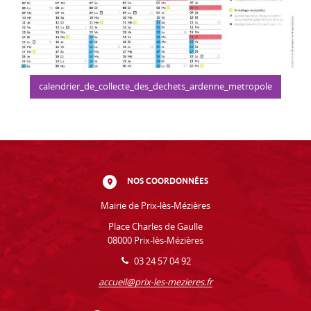
calendrier_de_collecte_des_dechets_ardenne_metropole
NOS COORDONNÉES
Mairie de Prix-lès-Mézières
Place Charles de Gaulle
08000 Prix-lès-Mézières
03 24 57 04 92
accueil@prix-les-mezieres.fr