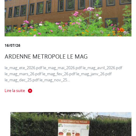
16/07/26
ARDENNE METROPOLE LE MAG
le_mag_ete_2026.pdf le_mag_mai_2026.pdf le_mag_avril_2026.pdf
le_mag_mars_26.pdf le_mag_fev_26.pdf le_mag_janv_26.pdf
le_mag_dec_25.pdf le_mag_nov_25...
Lire la suite