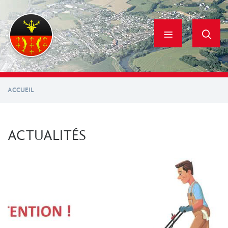
Aller
au
contenu
principal
ACCUEIL
ACTUALITÉS