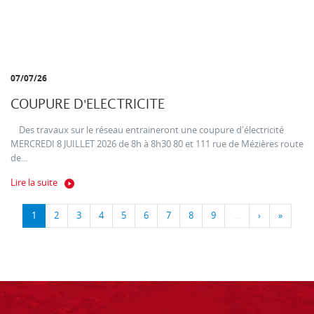
07/07/26
COUPURE D'ELECTRICITE
Des travaux sur le réseau entraineront une coupure d'électricité
MERCREDI 8 JUILLET 2026 de 8h à 8h30 80 et 111 rue de Mézières route
de...
Lire la suite
1
2
3
4
5
6
7
8
9
…
›
»