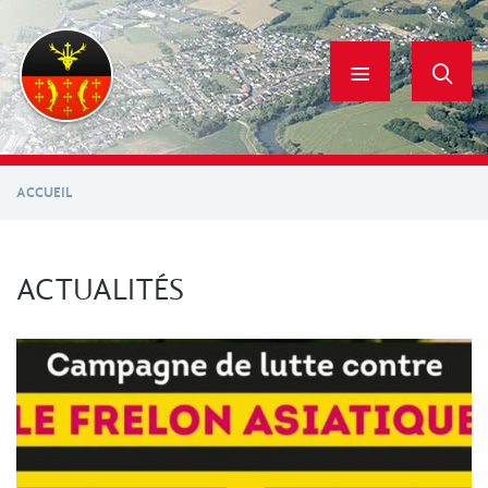
Aller
au
contenu
principal
ACCUEIL
ACTUALITÉS