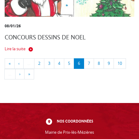
08/01/26
CONCOURS DESSINS DE NOEL
Lire la suite
«
‹
…
2
3
4
5
6
7
8
9
10
…
›
»
NOS COORDONNÉES
Mairie de Prix-lès-Mézières