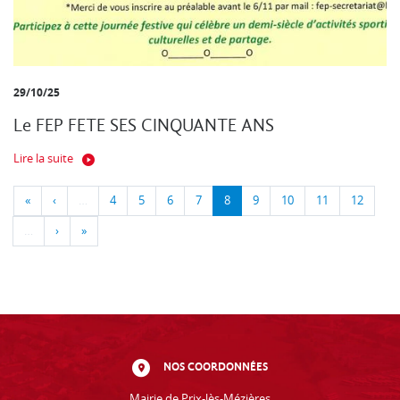
29/10/25
Le FEP FETE SES CINQUANTE ANS
Lire la suite
«
‹
…
4
5
6
7
8
9
10
11
12
…
›
»
NOS COORDONNÉES
Mairie de Prix-lès-Mézières