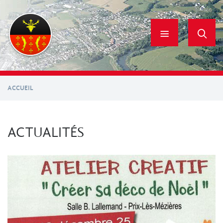
Aller
au
contenu
principal
ACCUEIL
ACTUALITÉS