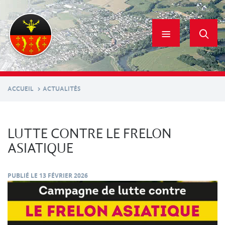
Aller
au
contenu
principal
ACCUEIL
ACTUALITÉS
LUTTE CONTRE LE FRELON
ASIATIQUE
PUBLIÉ LE
13 FÉVRIER 2026