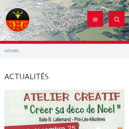
Aller
au
contenu
principal
ACCUEIL
ACTUALITÉS