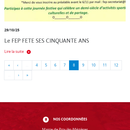
29/10/25
Le FEP FETE SES CINQUANTE ANS
Lire la suite
«
‹
…
4
5
6
7
8
9
10
11
12
…
›
»
NOS COORDONNÉES
Mairie de Prix-lès-Mézières