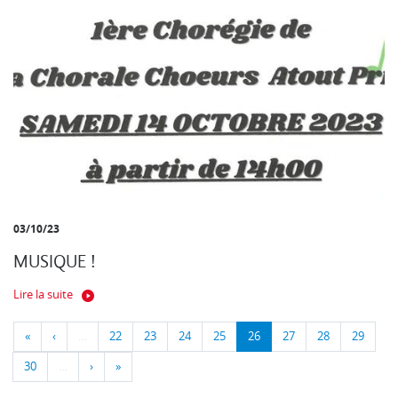
03/10/23
MUSIQUE !
Lire la suite
«
‹
…
22
23
24
25
26
27
28
29
30
…
›
»