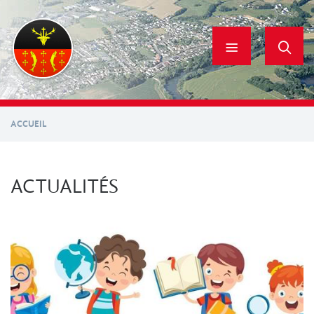
Aller
au
contenu
principal
ACCUEIL
ACTUALITÉS