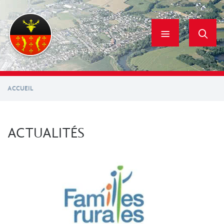
Aller
au
contenu
principal
ACCUEIL
ACTUALITÉS