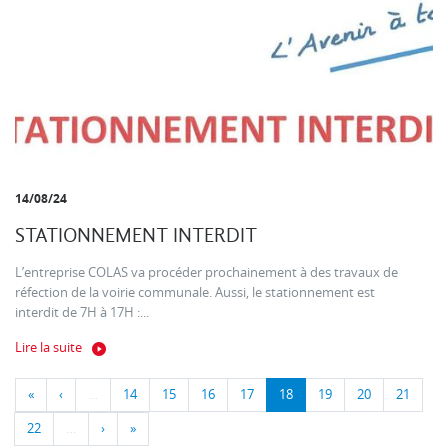
14/08/24
STATIONNEMENT INTERDIT
L’entreprise COLAS va procéder prochainement à des travaux de
réfection de la voirie communale. Aussi, le stationnement est
interdit de 7H à 17H :...
Lire la suite
«
‹
…
14
15
16
17
18
19
20
21
22
…
›
»