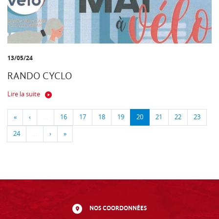
13/05/24
RANDO CYCLO
Lire la suite
«
‹
…
16
17
18
19
20
21
22
23
24
…
›
»
NOS COORDONNÉES