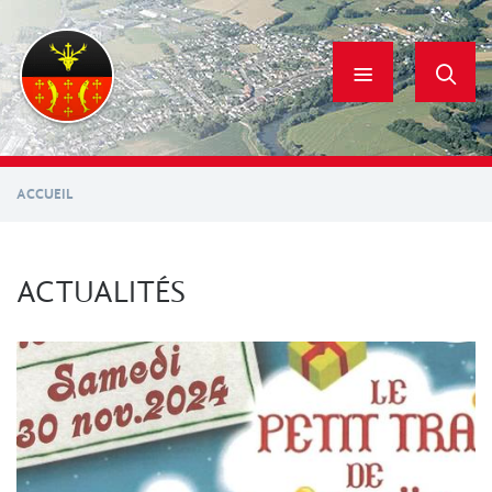
Aller
au
contenu
principal
ACCUEIL
ACTUALITÉS