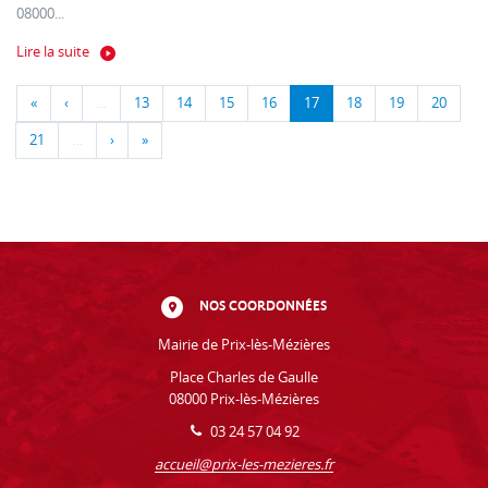
08000...
Lire la suite
«
‹
…
13
14
15
16
17
18
19
20
21
…
›
»
NOS COORDONNÉES
Mairie de Prix-lès-Mézières
Place Charles de Gaulle
08000 Prix-lès-Mézières
03 24 57 04 92
accueil@prix-les-mezieres.fr