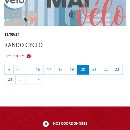
13/05/24
RANDO CYCLO
Lire la suite
«
‹
…
16
17
18
19
20
21
22
23
24
…
›
»
NOS COORDONNÉES