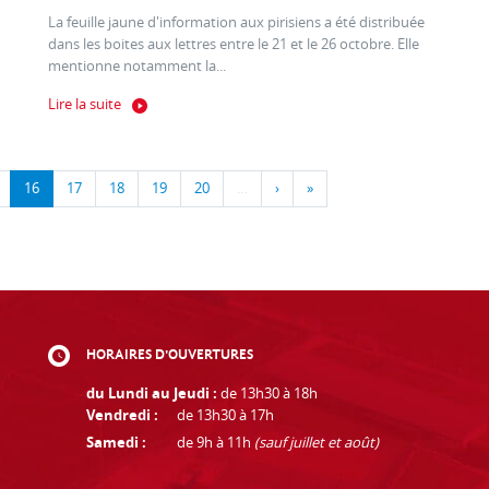
La feuille jaune d'information aux pirisiens a été distribuée
dans les boites aux lettres entre le 21 et le 26 octobre. Elle
mentionne notamment la...
Lire la suite
16
17
18
19
20
…
›
»
HORAIRES D'OUVERTURES
du Lundi au Jeudi :
de 13h30 à 18h
Vendredi :
de 13h30 à 17h
Samedi :
de 9h à 11h
(sauf juillet et août)