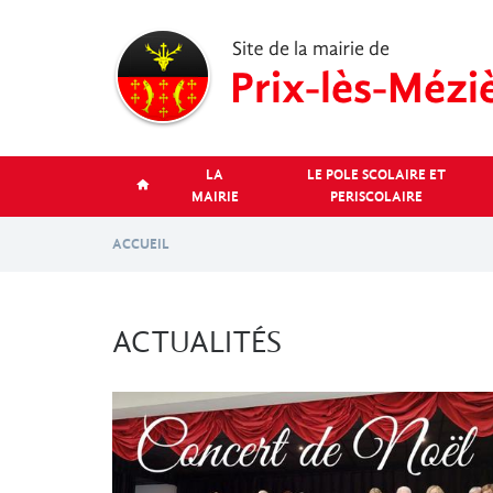
Aller
au
contenu
principal
LA
LE POLE SCOLAIRE ET
MAIRIE
PERISCOLAIRE
ACCUEIL
ACTUALITÉS