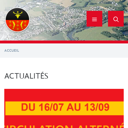
Aller
au
contenu
principal
ACCUEIL
ACTUALITÉS