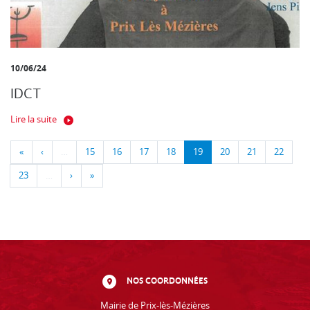
10/06/24
IDCT
Lire la suite
«
‹
…
15
16
17
18
19
20
21
22
23
…
›
»
NOS COORDONNÉES
Mairie de Prix-lès-Mézières