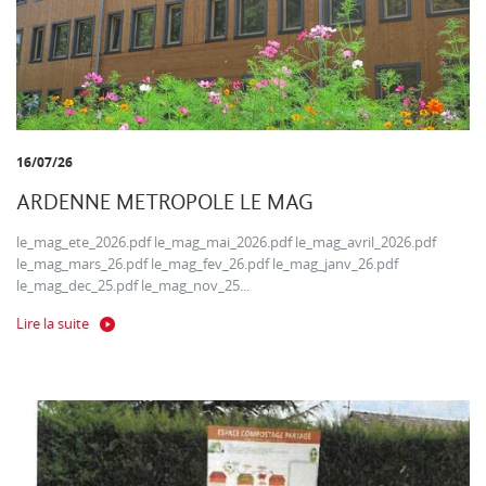
16/07/26
ARDENNE METROPOLE LE MAG
le_mag_ete_2026.pdf le_mag_mai_2026.pdf le_mag_avril_2026.pdf
le_mag_mars_26.pdf le_mag_fev_26.pdf le_mag_janv_26.pdf
le_mag_dec_25.pdf le_mag_nov_25...
Lire la suite