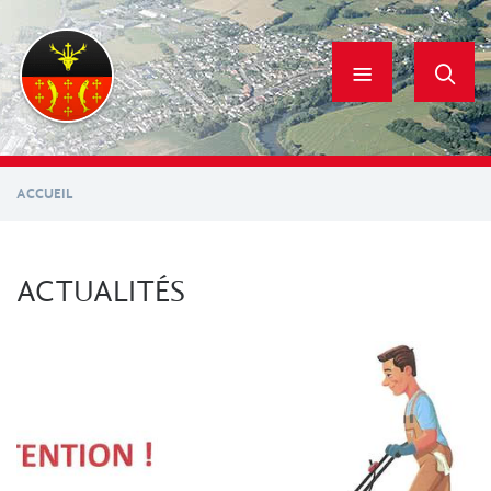
Aller
au
contenu
principal
ACCUEIL
ACTUALITÉS