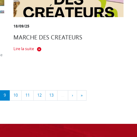
18/09/25
MARCHE DES CREATEURS
Lire la suite
ne
9
10
11
12
13
…
›
»