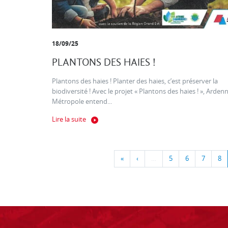
18/09/25
PLANTONS DES HAIES !
Plantons des haies ! Planter des haies, c’est préserver la
biodiversité ! Avec le projet « Plantons des haies ! », Arden
Métropole entend...
Lire la suite
«
‹
…
5
6
7
8