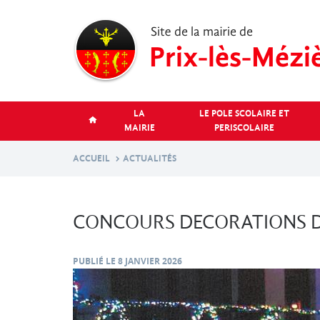
Aller
au
contenu
principal
LA
LE POLE SCOLAIRE ET
MAIRIE
PERISCOLAIRE
ACCUEIL
ACTUALITÉS
CONCOURS DECORATIONS D
PUBLIÉ LE
8 JANVIER 2026