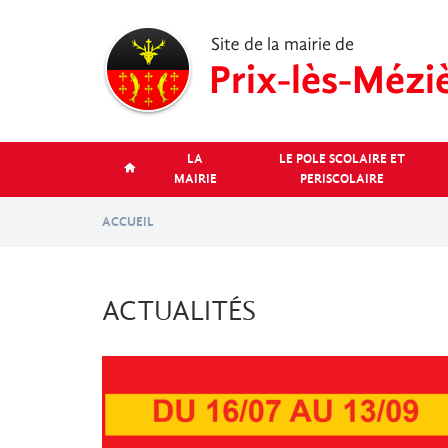
Aller
au
contenu
principal
LA
LE POLE SCOLAIRE ET
MAIRIE
PERISCOLAIRE
ACCUEIL
ACTUALITÉS