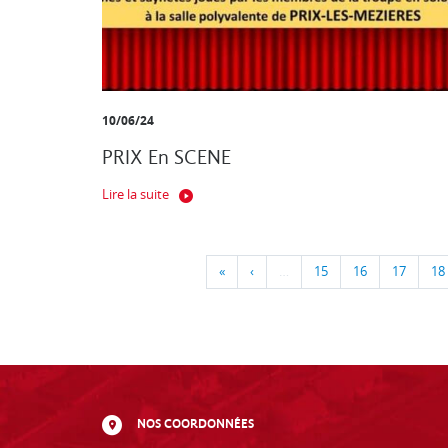
10/06/24
PRIX En SCENE
Lire la suite
«
‹
…
15
16
17
18
NOS COORDONNÉES