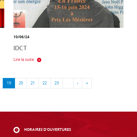
10/06/24
IDCT
Lire la suite
19
20
21
22
23
…
›
»
HORAIRES D'OUVERTURES