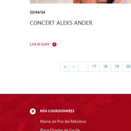
22/04/24
CONCERT ALEKS ANDER
Lire la suite
«
‹
…
17
18
19
20
NOS COORDONNÉES
Mairie de Prix-lès-Mézières
Place Charles de Gaulle