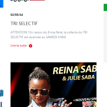
02/05/24
TRI SELECTIF
ATTENTION ! En raison du 8 mai férié, la collecte du TRI
SELECTIF est avancée au SAMEDI 4 MAI.
Lire la suite