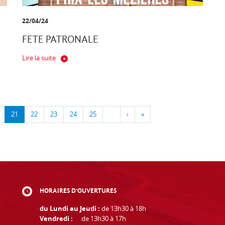
22/04/24
FETE PATRONALE
Lire la suite
21
22
23
24
25
…
›
»
HORAIRES D'OUVERTURES
du Lundi au Jeudi :
de 13h30 à 18h
Vendredi :
de 13h30 à 17h