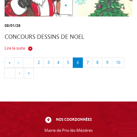
08/01/26
CONCOURS DESSINS DE NOEL
Lire la suite
«
‹
…
2
3
4
5
6
7
8
9
10
…
›
»
NOS COORDONNÉES
Mairie de Prix-lès-Mézières