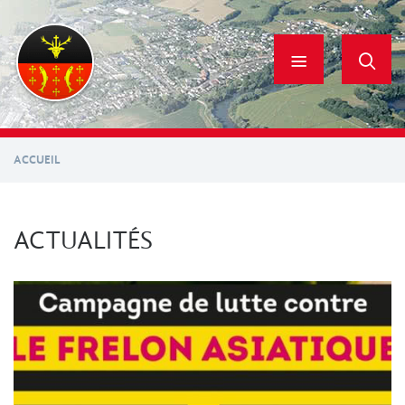
Aller
au
contenu
principal
ACCUEIL
ACTUALITÉS