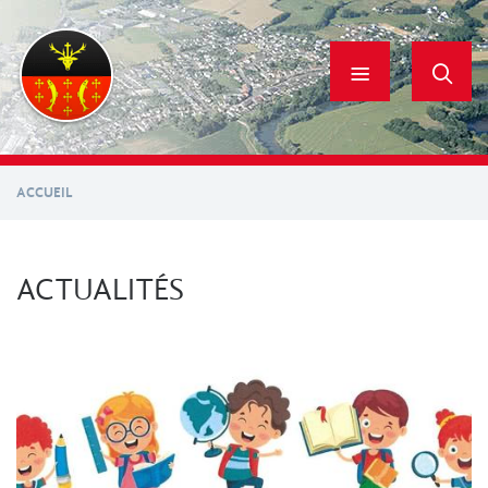
Aller
au
contenu
principal
ACCUEIL
ACTUALITÉS