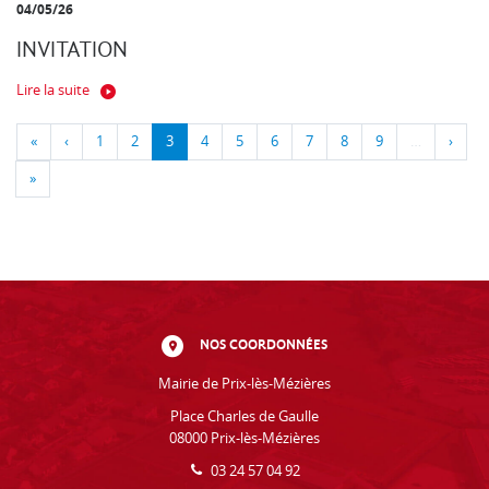
04/05/26
INVITATION
Lire la suite
«
‹
1
2
3
4
5
6
7
8
9
…
›
»
NOS COORDONNÉES
Mairie de Prix-lès-Mézières
Place Charles de Gaulle
08000 Prix-lès-Mézières
03 24 57 04 92