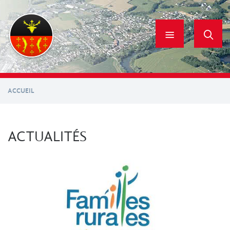
Aller
au
contenu
principal
ACCUEIL
ACTUALITÉS