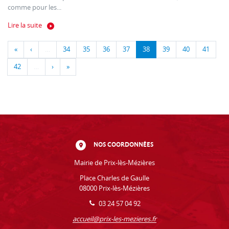
comme pour les...
Lire la suite
«
‹
…
34
35
36
37
38
39
40
41
42
…
›
»
NOS COORDONNÉES
Mairie de Prix-lès-Mézières
Place Charles de Gaulle
08000 Prix-lès-Mézières
03 24 57 04 92
accueil@prix-les-mezieres.fr