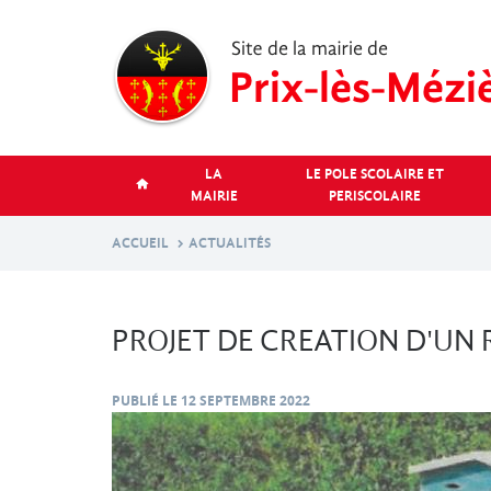
Aller
au
contenu
principal
LA
LE POLE SCOLAIRE ET
MAIRIE
PERISCOLAIRE
ACCUEIL
ACTUALITÉS
PROJET DE CREATION D'U
PUBLIÉ LE
12 SEPTEMBRE 2022