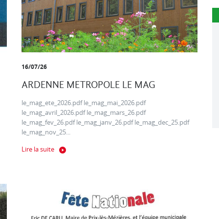
16/07/26
ARDENNE METROPOLE LE MAG
le_mag_ete_2026.pdf le_mag_mai_2026.pdf
le_mag_avril_2026.pdf le_mag_mars_26.pdf
le_mag_fev_26.pdf le_mag_janv_26.pdf le_mag_dec_25.pdf
le_mag_nov_25...
Lire la suite