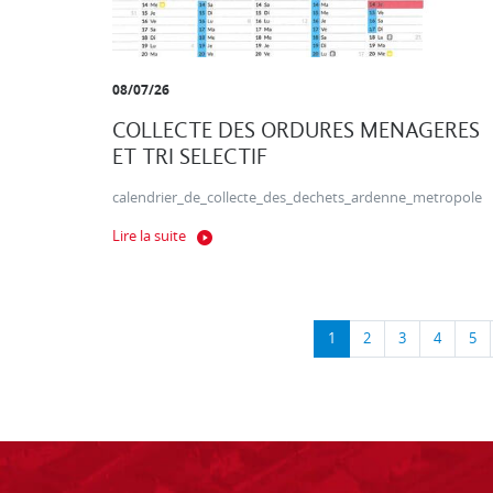
08/07/26
COLLECTE DES ORDURES MENAGERES
ET TRI SELECTIF
calendrier_de_collecte_des_dechets_ardenne_metropole
Lire la suite
1
2
3
4
5