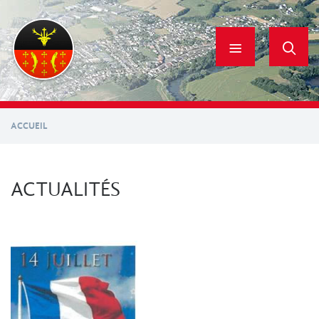
Aller
au
contenu
principal
ACCUEIL
ACTUALITÉS