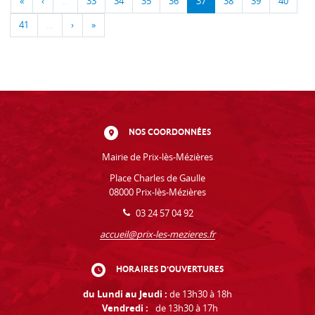
«
‹
…
33
34
35
36
37
38
39
40
41
…
›
»
NOS COORDONNÉES
Mairie de Prix-lès-Mézières
Place Charles de Gaulle
08000 Prix-lès-Mézières
03 24 57 04 92
accueil@prix-les-mezieres.fr
HORAIRES D'OUVERTURES
du Lundi au Jeudi :
de 13h30 à 18h
Vendredi :
de 13h30 à 17h