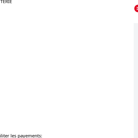
TERIE
iliter les payements: