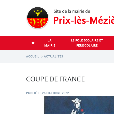
Aller
au
contenu
principal
LA
LE POLE SCOLAIRE ET
MAIRIE
PERISCOLAIRE
ACCUEIL
ACTUALITÉS
COUPE DE FRANCE
PUBLIÉ LE
26 OCTOBRE 2022