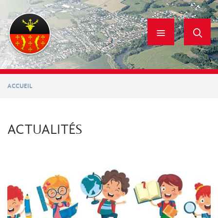
Aller
au
contenu
principal
ACCUEIL
ACTUALITÉS