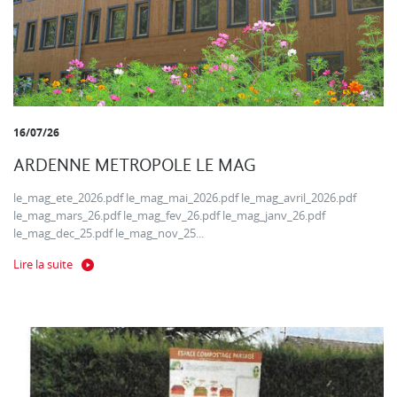
16/07/26
ARDENNE METROPOLE LE MAG
le_mag_ete_2026.pdf le_mag_mai_2026.pdf le_mag_avril_2026.pdf
le_mag_mars_26.pdf le_mag_fev_26.pdf le_mag_janv_26.pdf
le_mag_dec_25.pdf le_mag_nov_25...
Lire la suite