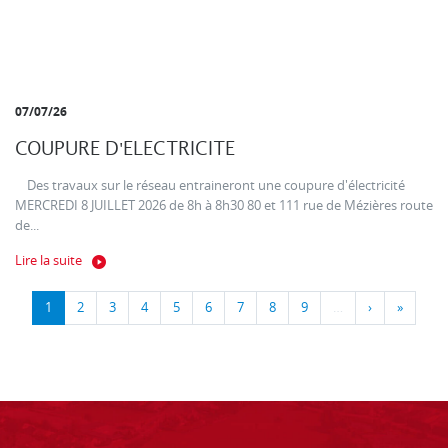
07/07/26
COUPURE D'ELECTRICITE
Des travaux sur le réseau entraineront une coupure d'électricité
MERCREDI 8 JUILLET 2026 de 8h à 8h30 80 et 111 rue de Mézières route
de...
Lire la suite
1
2
3
4
5
6
7
8
9
…
›
»