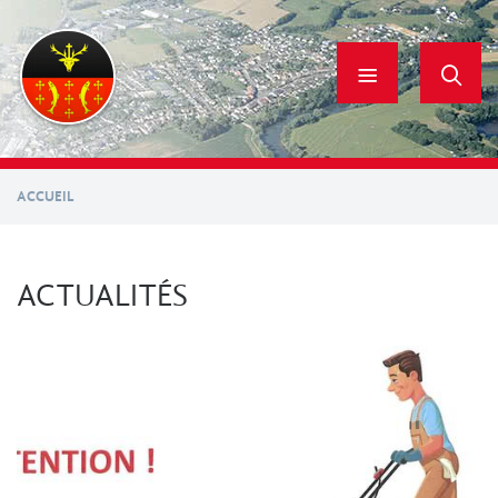
Aller
au
contenu
principal
ACCUEIL
ACTUALITÉS