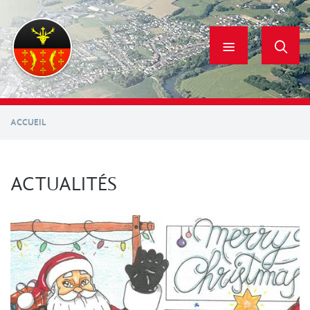
Aller
au
contenu
principal
ACCUEIL
ACTUALITÉS