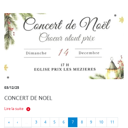
03/12/25
CONCERT DE NOEL
Lire la suite
«
‹
…
3
4
5
6
7
8
9
10
11