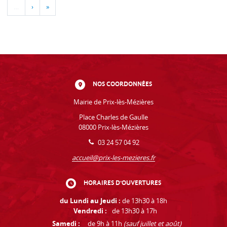
…
›
»
NOS COORDONNÉES
Mairie de Prix-lès-Mézières
Place Charles de Gaulle
08000 Prix-lès-Mézières
03 24 57 04 92
accueil@prix-les-mezieres.fr
HORAIRES D'OUVERTURES
du Lundi au Jeudi :
de 13h30 à 18h
Vendredi :
de 13h30 à 17h
Samedi :
de 9h à 11h
(sauf juillet et août)