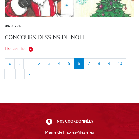
08/01/26
CONCOURS DESSINS DE NOEL
Lire la suite
«
‹
…
2
3
4
5
6
7
8
9
10
…
›
»
NOS COORDONNÉES
Mairie de Prix-lès-Mézières