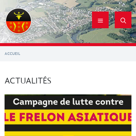
Aller
au
contenu
principal
ACCUEIL
ACTUALITÉS