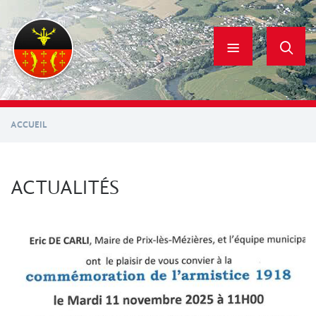
Aller
au
contenu
principal
ACCUEIL
ACTUALITÉS