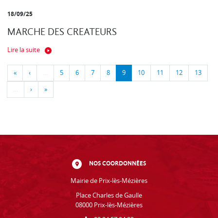
18/09/25
MARCHE DES CREATEURS
Lire la suite
«
‹
…
5
6
7
8
9
10
11
12
13
…
›
»
NOS COORDONNÉES
Mairie de Prix-lès-Mézières
Place Charles de Gaulle
08000 Prix-lès-Mézières