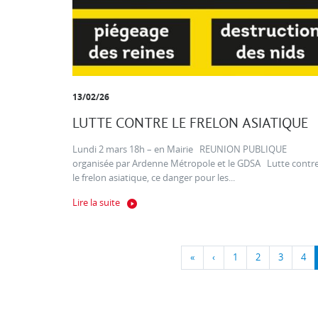
13/02/26
LUTTE CONTRE LE FRELON ASIATIQUE
Lundi 2 mars 18h – en Mairie REUNION PUBLIQUE
organisée par Ardenne Métropole et le GDSA Lutte contr
le frelon asiatique, ce danger pour les...
Lire la suite
«
‹
1
2
3
4