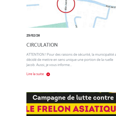
25/02/26
CIRCULATION
ATTENTION ! Pour des raisons de sécurité, la municipalité 
décidé de mettre en sens unique une portion de la ruelle
Jacob. Aussi, je vous informe...
Lire la suite