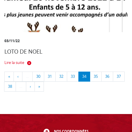
03/11/22
LOTO DE NOEL
Lire la suite
«
‹
…
30
31
32
33
34
35
36
37
38
…
›
»
NOS COORDONNÉES