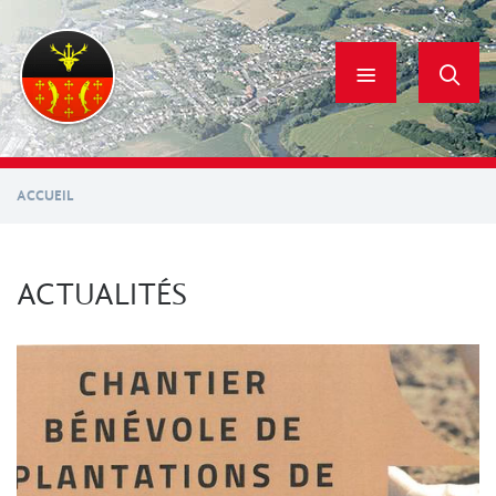
Aller
au
contenu
principal
ACCUEIL
ACTUALITÉS