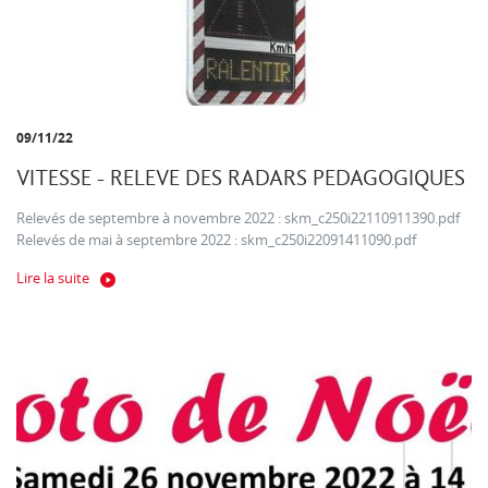
09/11/22
VITESSE - RELEVE DES RADARS PEDAGOGIQUES
Relevés de septembre à novembre 2022 : skm_c250i22110911390.pdf
Relevés de mai à septembre 2022 : skm_c250i22091411090.pdf
Lire la suite